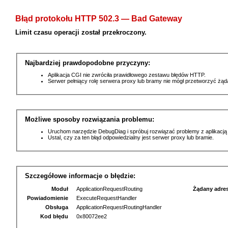
Błąd protokołu HTTP 502.3 — Bad Gateway
Limit czasu operacji został przekroczony.
Najbardziej prawdopodobne przyczyny:
Aplikacja CGI nie zwróciła prawidłowego zestawu błędów HTTP.
Serwer pełniący rolę serwera proxy lub bramy nie mógł przetworzyć żą
Możliwe sposoby rozwiązania problemu:
Uruchom narzędzie DebugDiag i spróbuj rozwiązać problemy z aplikacją
Ustal, czy za ten błąd odpowiedzialny jest serwer proxy lub bramie.
Szczegółowe informacje o błędzie:
Moduł
ApplicationRequestRouting
Żądany adre
Powiadomienie
ExecuteRequestHandler
Obsługa
ApplicationRequestRoutingHandler
Kod błędu
0x80072ee2