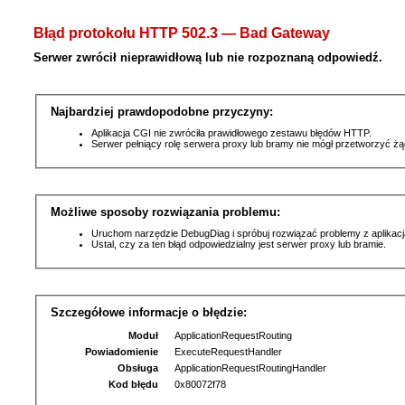
Błąd protokołu HTTP 502.3 — Bad Gateway
Serwer zwrócił nieprawidłową lub nie rozpoznaną odpowiedź.
Najbardziej prawdopodobne przyczyny:
Aplikacja CGI nie zwróciła prawidłowego zestawu błędów HTTP.
Serwer pełniący rolę serwera proxy lub bramy nie mógł przetworzyć ż
Możliwe sposoby rozwiązania problemu:
Uruchom narzędzie DebugDiag i spróbuj rozwiązać problemy z aplikacj
Ustal, czy za ten błąd odpowiedzialny jest serwer proxy lub bramie.
Szczegółowe informacje o błędzie:
Moduł
ApplicationRequestRouting
Powiadomienie
ExecuteRequestHandler
Obsługa
ApplicationRequestRoutingHandler
Kod błędu
0x80072f78