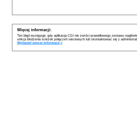
Więcej informacji:
Ten błąd występuje, gdy aplikacja CGI nie zwróci prawidłowego zestawu nagłówk
unkcji śledzenia ścieżek połączeń sieciowych lub skontaktować się z administr
Wyświetl więcej informacji »