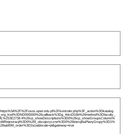
ice=https%3A%2F%2Fusos.upwr.edu.pl%2Fkontroler.php%3F_action%3Dkatalog
d_org_kod%3DND000000%26callback%3Dg_4dcd316b%26method%3Dfaculty_
%253E2738.4%26cp_showDescriptions%3D0%26cp_showGroupsColumn%
koWRejestracji%3D0%26f_obcojezyczne%3D0%26kierujNaPlanyGrupy%3D1%
26tabf06f_order%3D2a1a&locale=pl&gateway=true