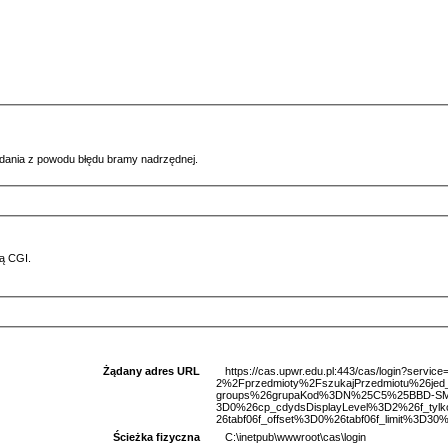
ądania z powodu błędu bramy nadrzędnej.
ą CGI.
Żądany adres URL
https://cas.upwr.edu.pl:443/cas/login?serv
2%2Fprzedmioty%2FszukajPrzedmiotu%26je
groups%26grupaKod%3DN%25C5%25BBD-SML
3D0%26cp_cdydsDisplayLevel%3D2%26f_tyl
26tabf06f_offset%3D0%26tabf06f_limit%3D30%
Ścieżka fizyczna
C:\inetpub\wwwroot\cas\login