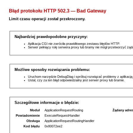
Błąd protokołu HTTP 502.3 — Bad Gateway
Limit czasu operacji został przekroczony.
Najbardziej prawdopodobne przyczyny:
Aplikacja CGI nie zwróciła prawidłowego zestawu błędów HTTP.
Serwer pełniący rolę serwera proxy lub bramy nie mógł przetworzyć żą
Możliwe sposoby rozwiązania problemu:
Uruchom narzędzie DebugDiag i spróbuj rozwiązać problemy z aplikacją
Ustal, czy za ten błąd odpowiedzialny jest serwer proxy lub bramie.
Szczegółowe informacje o błędzie:
Moduł
ApplicationRequestRouting
Żądany adre
Powiadomienie
ExecuteRequestHandler
Obsługa
ApplicationRequestRoutingHandler
Kod błędu
0x80072ee2