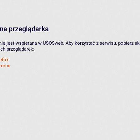
na przeglądarka
nie jest wspierana w USOSweb. Aby korzystać z serwisu, pobierz ak
ych przeglądarek:
refox
hrome