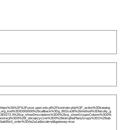
ice=https%3A%2F%2Fusos.upwr.edu.pl%2Fkontroler.php%3F_action%3Dkatalog
d_org_kod%3DID000000%26callback%3Dg_f602ca36%26method%3Dfaculty_g
E0272.3%26cp_showDescriptions%3D0%26cp_showGroupsColumn%3D0%
jestracji%3D0%26f_obcojezyczne%3D0%26kierujNaPlanyGrupy%3D1%26tab
tab95e3_order%3D4a2a1a&locale=pl&gateway=true