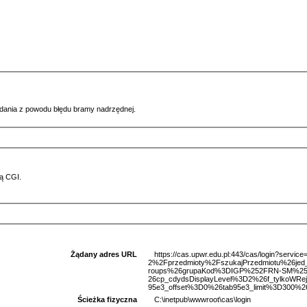
ądania z powodu błędu bramy nadrzędnej.
ą CGI.
Żądany adres URL
https://cas.upwr.edu.pl:443/cas/login?serv
2%2Fprzedmioty%2FszukajPrzedmiotu%26je
roups%26grupaKod%3DIGP%252FRN-SM%253
26cp_cdydsDisplayLevel%3D2%26f_tylkoWRe
95e3_offset%3D0%26tab95e3_limit%3D300%26
Ścieżka fizyczna
C:\inetpub\wwwroot\cas\login