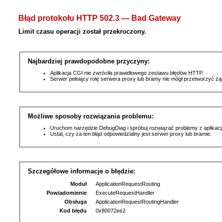
Błąd protokołu HTTP 502.3 — Bad Gateway
Limit czasu operacji został przekroczony.
Najbardziej prawdopodobne przyczyny:
Aplikacja CGI nie zwróciła prawidłowego zestawu błędów HTTP.
Serwer pełniący rolę serwera proxy lub bramy nie mógł przetworzyć ż
Możliwe sposoby rozwiązania problemu:
Uruchom narzędzie DebugDiag i spróbuj rozwiązać problemy z aplikacj
Ustal, czy za ten błąd odpowiedzialny jest serwer proxy lub bramie.
Szczegółowe informacje o błędzie:
Moduł
ApplicationRequestRouting
Powiadomienie
ExecuteRequestHandler
Obsługa
ApplicationRequestRoutingHandler
Kod błędu
0x80072ee2