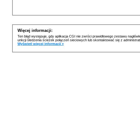
Więcej informacji:
Ten błąd występuje, gdy aplikacja CGI nie zwróci prawidłowego zestawu nagłówk
unkcji śledzenia ścieżek połączeń sieciowych lub skontaktować się z administr
Wyświetl więcej informacji »