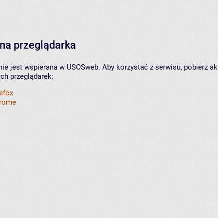
na przeglądarka
nie jest wspierana w USOSweb. Aby korzystać z serwisu, pobierz ak
ych przeglądarek:
refox
hrome