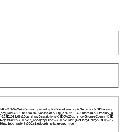
ice=https%3A%2F%2Fusos.upwr.edu.pl%2Fkontroler.php%3F_action%3Dkatalog
d_org_kod%3DID000000%26callback%3Dg_c7694f17%26method%3Dfaculty_g
%253E1099.6%26cp_showDescriptions%3D0%26cp_showGroupsColumn%3D
Rejestracji%3D0%26f_obcojezyczne%3D0%26kierujNaPlanyGrupy%3D0%26t
6tab1abb_order%3D2a1a&locale=pl&gateway=true