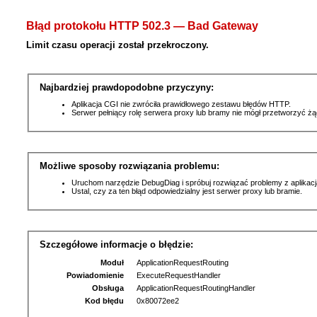
Błąd protokołu HTTP 502.3 — Bad Gateway
Limit czasu operacji został przekroczony.
Najbardziej prawdopodobne przyczyny:
Aplikacja CGI nie zwróciła prawidłowego zestawu błędów HTTP.
Serwer pełniący rolę serwera proxy lub bramy nie mógł przetworzyć ż
Możliwe sposoby rozwiązania problemu:
Uruchom narzędzie DebugDiag i spróbuj rozwiązać problemy z aplikacj
Ustal, czy za ten błąd odpowiedzialny jest serwer proxy lub bramie.
Szczegółowe informacje o błędzie:
Moduł
ApplicationRequestRouting
Powiadomienie
ExecuteRequestHandler
Obsługa
ApplicationRequestRoutingHandler
Kod błędu
0x80072ee2