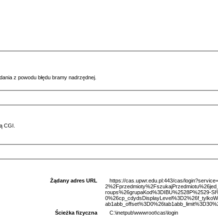
ądania z powodu błędu bramy nadrzędnej.
ą CGI.
Żądany adres URL
https://cas.upwr.edu.pl:443/cas/login?serv
2%2Fprzedmioty%2FszukajPrzedmiotu%26je
roups%26grupaKod%3DIBU%2528P%2529-SI
0%26cp_cdydsDisplayLevel%3D2%26f_tylkoW
ab1abb_offset%3D0%26tab1abb_limit%3D30%2
Ścieżka fizyczna
C:\inetpub\wwwroot\cas\login