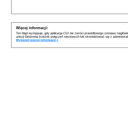
Więcej informacji:
Ten błąd występuje, gdy aplikacja CGI nie zwróci prawidłowego zestawu nagłówk
unkcji śledzenia ścieżek połączeń sieciowych lub skontaktować się z administr
Wyświetl więcej informacji »