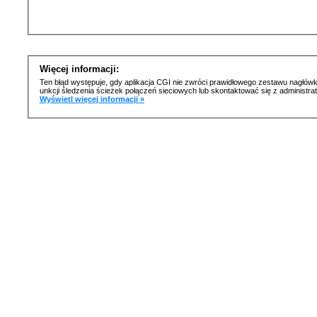
Więcej informacji:
Ten błąd występuje, gdy aplikacja CGI nie zwróci prawidłowego zestawu nagłówk
unkcji śledzenia ścieżek połączeń sieciowych lub skontaktować się z administr
Wyświetl więcej informacji »