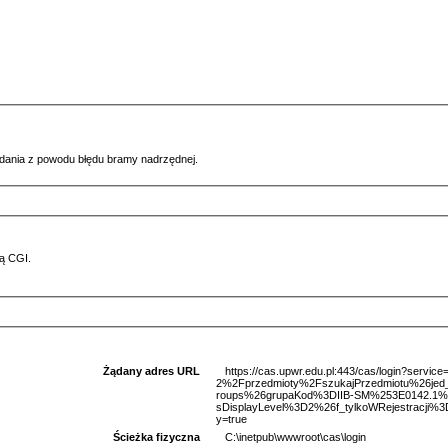
ądania z powodu błędu bramy nadrzędnej.
ą CGI.
Żądany adres URL
https://cas.upwr.edu.pl:443/cas/login?serv
2%2Fprzedmioty%2FszukajPrzedmiotu%26je
roups%26grupaKod%3DIIB-SM%253E0142.1%
sDisplayLevel%3D2%26f_tylkoWRejestracji%
y=true
Ścieżka fizyczna
C:\inetpub\wwwroot\cas\login