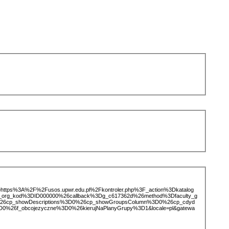
ice=https%3A%2F%2Fusos.upwr.edu.pl%2Fkontroler.php%3F_action%3Dkatalog
d_org_kod%3DID000000%26callback%3Dg_c617362d%26method%3Dfaculty_g
26cp_showDescriptions%3D0%26cp_showGroupsColumn%3D0%26cp_cdyd
3D0%26f_obcojezyczne%3D0%26kierujNaPlanyGrupy%3D1&locale=pl&gatewa