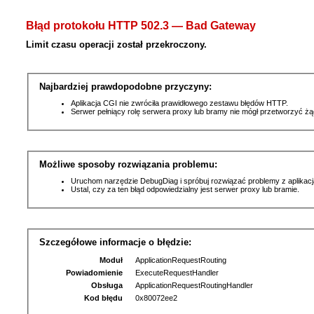
Błąd protokołu HTTP 502.3 — Bad Gateway
Limit czasu operacji został przekroczony.
Najbardziej prawdopodobne przyczyny:
Aplikacja CGI nie zwróciła prawidłowego zestawu błędów HTTP.
Serwer pełniący rolę serwera proxy lub bramy nie mógł przetworzyć ż
Możliwe sposoby rozwiązania problemu:
Uruchom narzędzie DebugDiag i spróbuj rozwiązać problemy z aplikacj
Ustal, czy za ten błąd odpowiedzialny jest serwer proxy lub bramie.
Szczegółowe informacje o błędzie:
Moduł
ApplicationRequestRouting
Powiadomienie
ExecuteRequestHandler
Obsługa
ApplicationRequestRoutingHandler
Kod błędu
0x80072ee2