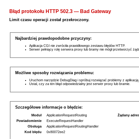
Błąd protokołu HTTP 502.3 — Bad Gateway
Limit czasu operacji został przekroczony.
Najbardziej prawdopodobne przyczyny:
Aplikacja CGI nie zwróciła prawidłowego zestawu błędów HTTP.
Serwer pełniący rolę serwera proxy lub bramy nie mógł przetworzyć żą
Możliwe sposoby rozwiązania problemu:
Uruchom narzędzie DebugDiag i spróbuj rozwiązać problemy z aplikacją
Ustal, czy za ten błąd odpowiedzialny jest serwer proxy lub bramie.
Szczegółowe informacje o błędzie:
Moduł
ApplicationRequestRouting
Żądany adre
Powiadomienie
ExecuteRequestHandler
Obsługa
ApplicationRequestRoutingHandler
Kod błędu
0x80072ee2