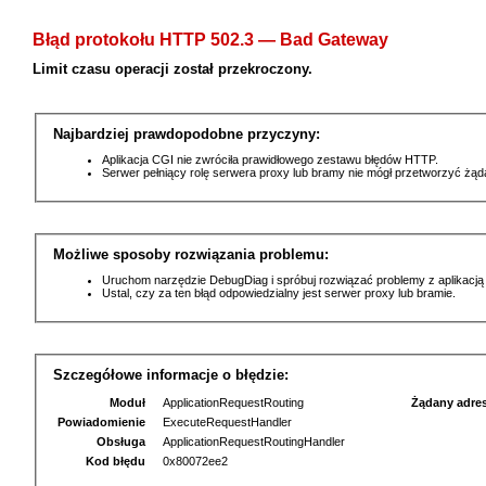
Błąd protokołu HTTP 502.3 — Bad Gateway
Limit czasu operacji został przekroczony.
Najbardziej prawdopodobne przyczyny:
Aplikacja CGI nie zwróciła prawidłowego zestawu błędów HTTP.
Serwer pełniący rolę serwera proxy lub bramy nie mógł przetworzyć żą
Możliwe sposoby rozwiązania problemu:
Uruchom narzędzie DebugDiag i spróbuj rozwiązać problemy z aplikacją
Ustal, czy za ten błąd odpowiedzialny jest serwer proxy lub bramie.
Szczegółowe informacje o błędzie:
Moduł
ApplicationRequestRouting
Żądany adre
Powiadomienie
ExecuteRequestHandler
Obsługa
ApplicationRequestRoutingHandler
Kod błędu
0x80072ee2