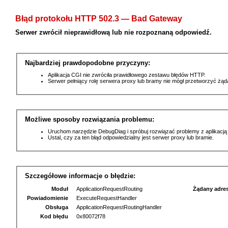
Błąd protokołu HTTP 502.3 — Bad Gateway
Serwer zwrócił nieprawidłową lub nie rozpoznaną odpowiedź.
Najbardziej prawdopodobne przyczyny:
Aplikacja CGI nie zwróciła prawidłowego zestawu błędów HTTP.
Serwer pełniący rolę serwera proxy lub bramy nie mógł przetworzyć żą
Możliwe sposoby rozwiązania problemu:
Uruchom narzędzie DebugDiag i spróbuj rozwiązać problemy z aplikacją
Ustal, czy za ten błąd odpowiedzialny jest serwer proxy lub bramie.
Szczegółowe informacje o błędzie:
Moduł
ApplicationRequestRouting
Żądany adre
Powiadomienie
ExecuteRequestHandler
Obsługa
ApplicationRequestRoutingHandler
Kod błędu
0x80072f78