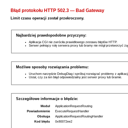
Błąd protokołu HTTP 502.3 — Bad Gateway
Limit czasu operacji został przekroczony.
Najbardziej prawdopodobne przyczyny:
Aplikacja CGI nie zwróciła prawidłowego zestawu błędów HTTP.
Serwer pełniący rolę serwera proxy lub bramy nie mógł przetworzyć ż
Możliwe sposoby rozwiązania problemu:
Uruchom narzędzie DebugDiag i spróbuj rozwiązać problemy z aplikacj
Ustal, czy za ten błąd odpowiedzialny jest serwer proxy lub bramie.
Szczegółowe informacje o błędzie:
Moduł
ApplicationRequestRouting
Powiadomienie
ExecuteRequestHandler
Obsługa
ApplicationRequestRoutingHandler
Kod błędu
0x80072ee2