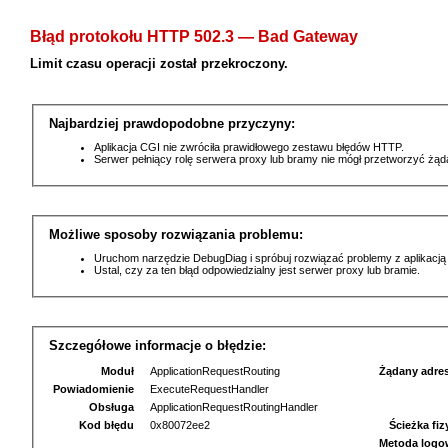
Błąd protokołu HTTP 502.3 — Bad Gateway
Limit czasu operacji został przekroczony.
Najbardziej prawdopodobne przyczyny:
Aplikacja CGI nie zwróciła prawidłowego zestawu błędów HTTP.
Serwer pełniący rolę serwera proxy lub bramy nie mógł przetworzyć żą
Możliwe sposoby rozwiązania problemu:
Uruchom narzędzie DebugDiag i spróbuj rozwiązać problemy z aplikacją
Ustal, czy za ten błąd odpowiedzialny jest serwer proxy lub bramie.
Szczegółowe informacje o błędzie:
Moduł
ApplicationRequestRouting
Żądany adre
Powiadomienie
ExecuteRequestHandler
Obsługa
ApplicationRequestRoutingHandler
Kod błędu
0x80072ee2
Ścieżka fi
Metoda logo