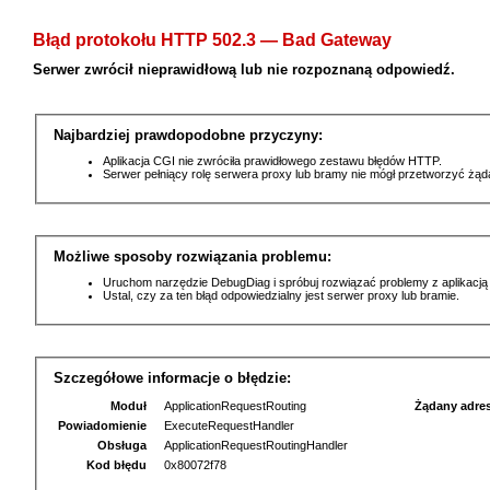
Błąd protokołu HTTP 502.3 — Bad Gateway
Serwer zwrócił nieprawidłową lub nie rozpoznaną odpowiedź.
Najbardziej prawdopodobne przyczyny:
Aplikacja CGI nie zwróciła prawidłowego zestawu błędów HTTP.
Serwer pełniący rolę serwera proxy lub bramy nie mógł przetworzyć żą
Możliwe sposoby rozwiązania problemu:
Uruchom narzędzie DebugDiag i spróbuj rozwiązać problemy z aplikacją
Ustal, czy za ten błąd odpowiedzialny jest serwer proxy lub bramie.
Szczegółowe informacje o błędzie:
Moduł
ApplicationRequestRouting
Żądany adre
Powiadomienie
ExecuteRequestHandler
Obsługa
ApplicationRequestRoutingHandler
Kod błędu
0x80072f78