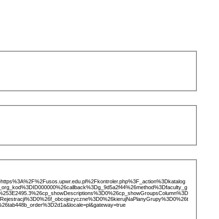
ice=https%3A%2F%2Fusos.upwr.edu.pl%2Fkontroler.php%3F_action%3Dkatalog
d_org_kod%3DID000000%26callback%3Dg_9d5a2f44%26method%3Dfaculty_g
%253E2495.3%26cp_showDescriptions%3D0%26cp_showGroupsColumn%3D
Rejestracji%3D0%26f_obcojezyczne%3D0%26kierujNaPlanyGrupy%3D0%26t
26tab448b_order%3D2d1a&locale=pl&gateway=true