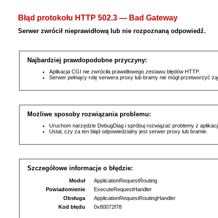
Błąd protokołu HTTP 502.3 — Bad Gateway
Serwer zwrócił nieprawidłową lub nie rozpoznaną odpowiedź.
Najbardziej prawdopodobne przyczyny:
Aplikacja CGI nie zwróciła prawidłowego zestawu błędów HTTP.
Serwer pełniący rolę serwera proxy lub bramy nie mógł przetworzyć ż
Możliwe sposoby rozwiązania problemu:
Uruchom narzędzie DebugDiag i spróbuj rozwiązać problemy z aplikacj
Ustal, czy za ten błąd odpowiedzialny jest serwer proxy lub bramie.
Szczegółowe informacje o błędzie:
Moduł
ApplicationRequestRouting
Powiadomienie
ExecuteRequestHandler
Obsługa
ApplicationRequestRoutingHandler
Kod błędu
0x80072f78