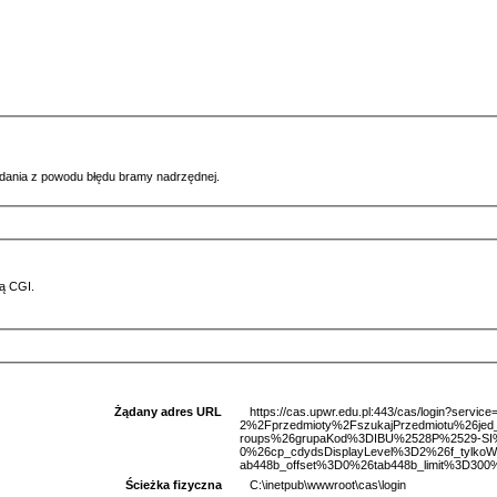
ądania z powodu błędu bramy nadrzędnej.
ą CGI.
Żądany adres URL
https://cas.upwr.edu.pl:443/cas/login?serv
2%2Fprzedmioty%2FszukajPrzedmiotu%26je
roups%26grupaKod%3DIBU%2528P%2529-SI
0%26cp_cdydsDisplayLevel%3D2%26f_tylkoW
ab448b_offset%3D0%26tab448b_limit%3D300%
Ścieżka fizyczna
C:\inetpub\wwwroot\cas\login