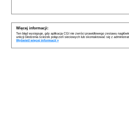
Więcej informacji:
Ten błąd występuje, gdy aplikacja CGI nie zwróci prawidłowego zestawu nagłówk
unkcji śledzenia ścieżek połączeń sieciowych lub skontaktować się z administr
Wyświetl więcej informacji »