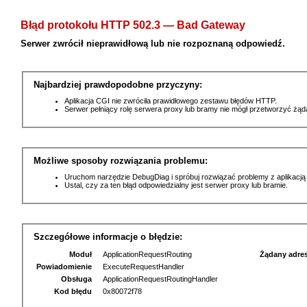
Błąd protokołu HTTP 502.3 — Bad Gateway
Serwer zwrócił nieprawidłową lub nie rozpoznaną odpowiedź.
Najbardziej prawdopodobne przyczyny:
Aplikacja CGI nie zwróciła prawidłowego zestawu błędów HTTP.
Serwer pełniący rolę serwera proxy lub bramy nie mógł przetworzyć żą
Możliwe sposoby rozwiązania problemu:
Uruchom narzędzie DebugDiag i spróbuj rozwiązać problemy z aplikacją
Ustal, czy za ten błąd odpowiedzialny jest serwer proxy lub bramie.
Szczegółowe informacje o błędzie:
Moduł
ApplicationRequestRouting
Żądany adre
Powiadomienie
ExecuteRequestHandler
Obsługa
ApplicationRequestRoutingHandler
Kod błędu
0x80072f78