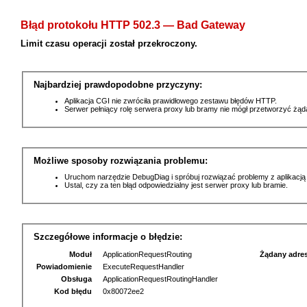
Błąd protokołu HTTP 502.3 — Bad Gateway
Limit czasu operacji został przekroczony.
Najbardziej prawdopodobne przyczyny:
Aplikacja CGI nie zwróciła prawidłowego zestawu błędów HTTP.
Serwer pełniący rolę serwera proxy lub bramy nie mógł przetworzyć żą
Możliwe sposoby rozwiązania problemu:
Uruchom narzędzie DebugDiag i spróbuj rozwiązać problemy z aplikacją
Ustal, czy za ten błąd odpowiedzialny jest serwer proxy lub bramie.
Szczegółowe informacje o błędzie:
Moduł
ApplicationRequestRouting
Żądany adre
Powiadomienie
ExecuteRequestHandler
Obsługa
ApplicationRequestRoutingHandler
Kod błędu
0x80072ee2