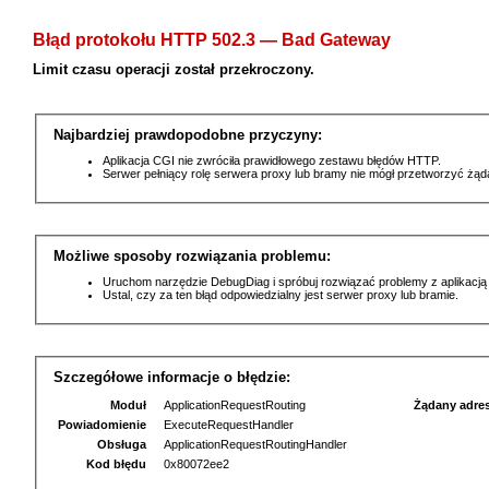
Błąd protokołu HTTP 502.3 — Bad Gateway
Limit czasu operacji został przekroczony.
Najbardziej prawdopodobne przyczyny:
Aplikacja CGI nie zwróciła prawidłowego zestawu błędów HTTP.
Serwer pełniący rolę serwera proxy lub bramy nie mógł przetworzyć żą
Możliwe sposoby rozwiązania problemu:
Uruchom narzędzie DebugDiag i spróbuj rozwiązać problemy z aplikacją
Ustal, czy za ten błąd odpowiedzialny jest serwer proxy lub bramie.
Szczegółowe informacje o błędzie:
Moduł
ApplicationRequestRouting
Żądany adre
Powiadomienie
ExecuteRequestHandler
Obsługa
ApplicationRequestRoutingHandler
Kod błędu
0x80072ee2