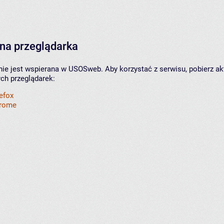
na przeglądarka
nie jest wspierana w USOSweb. Aby korzystać z serwisu, pobierz ak
ych przeglądarek:
refox
hrome