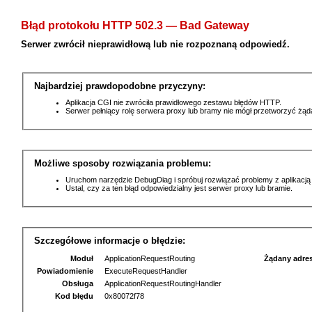
Błąd protokołu HTTP 502.3 — Bad Gateway
Serwer zwrócił nieprawidłową lub nie rozpoznaną odpowiedź.
Najbardziej prawdopodobne przyczyny:
Aplikacja CGI nie zwróciła prawidłowego zestawu błędów HTTP.
Serwer pełniący rolę serwera proxy lub bramy nie mógł przetworzyć żą
Możliwe sposoby rozwiązania problemu:
Uruchom narzędzie DebugDiag i spróbuj rozwiązać problemy z aplikacją
Ustal, czy za ten błąd odpowiedzialny jest serwer proxy lub bramie.
Szczegółowe informacje o błędzie:
Moduł
ApplicationRequestRouting
Żądany adre
Powiadomienie
ExecuteRequestHandler
Obsługa
ApplicationRequestRoutingHandler
Kod błędu
0x80072f78