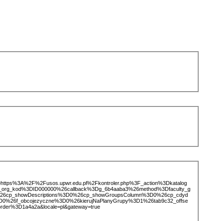
ice=https%3A%2F%2Fusos.upwr.edu.pl%2Fkontroler.php%3F_action%3Dkatalog
d_org_kod%3DID000000%26callback%3Dg_6b4aaba3%26method%3Dfaculty_g
26cp_showDescriptions%3D0%26cp_showGroupsColumn%3D0%26cp_cdyd
%3D0%26f_obcojezyczne%3D0%26kierujNaPlanyGrupy%3D1%26tab9c32_offse
der%3D1a4a2a&locale=pl&gateway=true