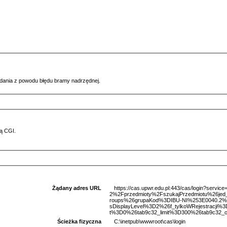
ądania z powodu błędu bramy nadrzędnej.
ą CGI.
Żądany adres URL
https://cas.upwr.edu.pl:443/cas/login?serv
2%2Fprzedmioty%2FszukajPrzedmiotu%26je
roups%26grupaKod%3DIBU-NI%253E0040.2%
sDisplayLevel%3D2%26f_tylkoWRejestracji
t%3D0%26tab9c32_limit%3D300%26tab9c32_or
Ścieżka fizyczna
C:\inetpub\wwwroot\cas\login