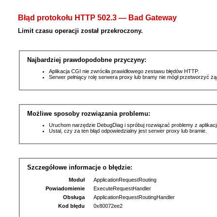
Błąd protokołu HTTP 502.3 — Bad Gateway
Limit czasu operacji został przekroczony.
Najbardziej prawdopodobne przyczyny:
Aplikacja CGI nie zwróciła prawidłowego zestawu błędów HTTP.
Serwer pełniący rolę serwera proxy lub bramy nie mógł przetworzyć ż
Możliwe sposoby rozwiązania problemu:
Uruchom narzędzie DebugDiag i spróbuj rozwiązać problemy z aplikacj
Ustal, czy za ten błąd odpowiedzialny jest serwer proxy lub bramie.
Szczegółowe informacje o błędzie:
Moduł
ApplicationRequestRouting
Powiadomienie
ExecuteRequestHandler
Obsługa
ApplicationRequestRoutingHandler
Kod błędu
0x80072ee2