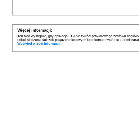
Więcej informacji:
Ten błąd występuje, gdy aplikacja CGI nie zwróci prawidłowego zestawu nagłówk
unkcji śledzenia ścieżek połączeń sieciowych lub skontaktować się z administr
Wyświetl więcej informacji »