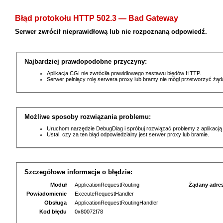
Błąd protokołu HTTP 502.3 — Bad Gateway
Serwer zwrócił nieprawidłową lub nie rozpoznaną odpowiedź.
Najbardziej prawdopodobne przyczyny:
Aplikacja CGI nie zwróciła prawidłowego zestawu błędów HTTP.
Serwer pełniący rolę serwera proxy lub bramy nie mógł przetworzyć żą
Możliwe sposoby rozwiązania problemu:
Uruchom narzędzie DebugDiag i spróbuj rozwiązać problemy z aplikacją
Ustal, czy za ten błąd odpowiedzialny jest serwer proxy lub bramie.
Szczegółowe informacje o błędzie:
Moduł
ApplicationRequestRouting
Żądany adre
Powiadomienie
ExecuteRequestHandler
Obsługa
ApplicationRequestRoutingHandler
Kod błędu
0x80072f78