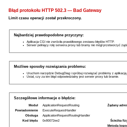
Błąd protokołu HTTP 502.3 — Bad Gateway
Limit czasu operacji został przekroczony.
Najbardziej prawdopodobne przyczyny:
Aplikacja CGI nie zwróciła prawidłowego zestawu błędów HTTP.
Serwer pełniący rolę serwera proxy lub bramy nie mógł przetworzyć żą
Możliwe sposoby rozwiązania problemu:
Uruchom narzędzie DebugDiag i spróbuj rozwiązać problemy z aplikacją
Ustal, czy za ten błąd odpowiedzialny jest serwer proxy lub bramie.
Szczegółowe informacje o błędzie:
Moduł
ApplicationRequestRouting
Żądany adre
Powiadomienie
ExecuteRequestHandler
Obsługa
ApplicationRequestRoutingHandler
Kod błędu
0x80072ee2
Ścieżka fi
Metoda logo