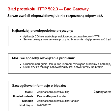
Błąd protokołu HTTP 502.3 — Bad Gateway
Serwer zwrócił nieprawidłową lub nie rozpoznaną odpowiedź.
Najbardziej prawdopodobne przyczyny:
Aplikacja CGI nie zwróciła prawidłowego zestawu błędów HTTP.
Serwer pełniący rolę serwera proxy lub bramy nie mógł przetworzyć żą
Możliwe sposoby rozwiązania problemu:
Uruchom narzędzie DebugDiag i spróbuj rozwiązać problemy z aplikacją
Ustal, czy za ten błąd odpowiedzialny jest serwer proxy lub bramie.
Szczegółowe informacje o błędzie:
Moduł
ApplicationRequestRouting
Żądany adre
Powiadomienie
ExecuteRequestHandler
Obsługa
ApplicationRequestRoutingHandler
Kod błędu
0x80072f78