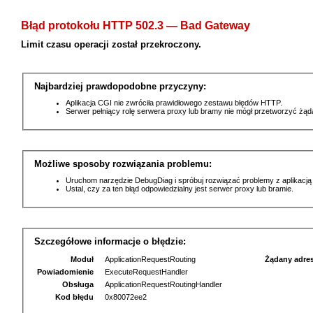
Błąd protokołu HTTP 502.3 — Bad Gateway
Limit czasu operacji został przekroczony.
Najbardziej prawdopodobne przyczyny:
Aplikacja CGI nie zwróciła prawidłowego zestawu błędów HTTP.
Serwer pełniący rolę serwera proxy lub bramy nie mógł przetworzyć żą
Możliwe sposoby rozwiązania problemu:
Uruchom narzędzie DebugDiag i spróbuj rozwiązać problemy z aplikacją
Ustal, czy za ten błąd odpowiedzialny jest serwer proxy lub bramie.
Szczegółowe informacje o błędzie:
Moduł
ApplicationRequestRouting
Żądany adre
Powiadomienie
ExecuteRequestHandler
Obsługa
ApplicationRequestRoutingHandler
Kod błędu
0x80072ee2