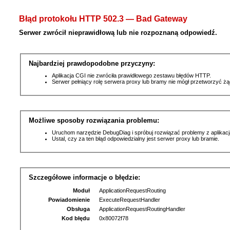
Błąd protokołu HTTP 502.3 — Bad Gateway
Serwer zwrócił nieprawidłową lub nie rozpoznaną odpowiedź.
Najbardziej prawdopodobne przyczyny:
Aplikacja CGI nie zwróciła prawidłowego zestawu błędów HTTP.
Serwer pełniący rolę serwera proxy lub bramy nie mógł przetworzyć ż
Możliwe sposoby rozwiązania problemu:
Uruchom narzędzie DebugDiag i spróbuj rozwiązać problemy z aplikacj
Ustal, czy za ten błąd odpowiedzialny jest serwer proxy lub bramie.
Szczegółowe informacje o błędzie:
Moduł
ApplicationRequestRouting
Powiadomienie
ExecuteRequestHandler
Obsługa
ApplicationRequestRoutingHandler
Kod błędu
0x80072f78