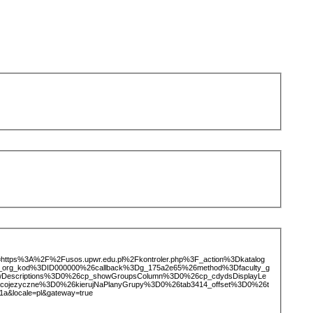
ice=https%3A%2F%2Fusos.upwr.edu.pl%2Fkontroler.php%3F_action%3Dkatalog
d_org_kod%3DID000000%26callback%3Dg_175a2e65%26method%3Dfaculty_g
wDescriptions%3D0%26cp_showGroupsColumn%3D0%26cp_cdydsDisplayLe
bcojezyczne%3D0%26kierujNaPlanyGrupy%3D0%26tab3414_offset%3D0%26t
a&locale=pl&gateway=true