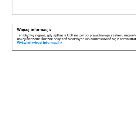
Więcej informacji:
Ten błąd występuje, gdy aplikacja CGI nie zwróci prawidłowego zestawu nagłówk
unkcji śledzenia ścieżek połączeń sieciowych lub skontaktować się z administr
Wyświetl więcej informacji »