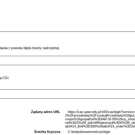
ądania z powodu błędu bramy nadrzędnej.
ą CGI.
Żądany adres URL
https://cas.upwr.edu.pl:443/cas/login?serv
2%2Fprzedmioty%2FszukajPrzedmiotu%26je
roups%26grupaKod%3DIAK-SI-05%26cp_sho
vel%3D2%26f_tylkoWRejestracji%3D0%26f_o
ab3414_limit%3D300%26tab3414_order%3D2d1
Ścieżka fizyczna
C:\inetpub\wwwroot\cas\login