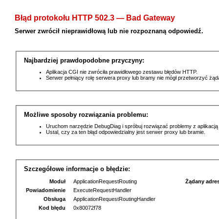
Błąd protokołu HTTP 502.3 — Bad Gateway
Serwer zwrócił nieprawidłową lub nie rozpoznaną odpowiedź.
Najbardziej prawdopodobne przyczyny:
Aplikacja CGI nie zwróciła prawidłowego zestawu błędów HTTP.
Serwer pełniący rolę serwera proxy lub bramy nie mógł przetworzyć żą
Możliwe sposoby rozwiązania problemu:
Uruchom narzędzie DebugDiag i spróbuj rozwiązać problemy z aplikacją
Ustal, czy za ten błąd odpowiedzialny jest serwer proxy lub bramie.
Szczegółowe informacje o błędzie:
Moduł
ApplicationRequestRouting
Żądany adre
Powiadomienie
ExecuteRequestHandler
Obsługa
ApplicationRequestRoutingHandler
Kod błędu
0x80072f78