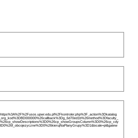
ice=https%3A%2F%2Fusos.upwr.edu.pl%2Fkontroler.php%3F_action%3Dkatalog
d_org_kod%3DBD000000%26callback%3Dg_6d70ed1b%26method%3Dfaculty_
4%26cp_showDescriptions%3D0%26cp_showGroupsColumn%3D0%26cp_cdy
%3D0%26f_obcojezyczne%3D0%26kierujNaPlanyGrupy%3D1&locale=pl&gatew