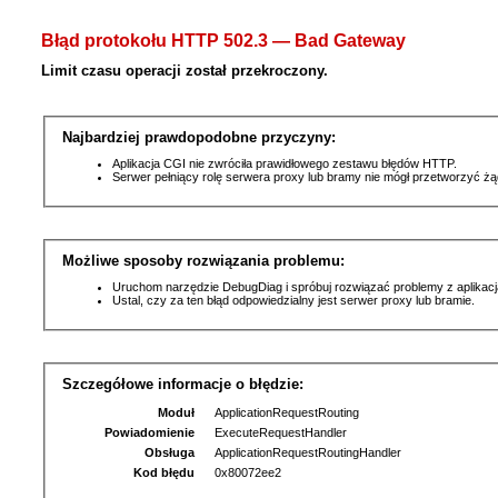
Błąd protokołu HTTP 502.3 — Bad Gateway
Limit czasu operacji został przekroczony.
Najbardziej prawdopodobne przyczyny:
Aplikacja CGI nie zwróciła prawidłowego zestawu błędów HTTP.
Serwer pełniący rolę serwera proxy lub bramy nie mógł przetworzyć ż
Możliwe sposoby rozwiązania problemu:
Uruchom narzędzie DebugDiag i spróbuj rozwiązać problemy z aplikacj
Ustal, czy za ten błąd odpowiedzialny jest serwer proxy lub bramie.
Szczegółowe informacje o błędzie:
Moduł
ApplicationRequestRouting
Powiadomienie
ExecuteRequestHandler
Obsługa
ApplicationRequestRoutingHandler
Kod błędu
0x80072ee2