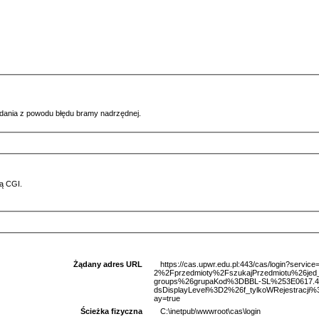
ądania z powodu błędu bramy nadrzędnej.
ą CGI.
Żądany adres URL
https://cas.upwr.edu.pl:443/cas/login?serv
2%2Fprzedmioty%2FszukajPrzedmiotu%26je
groups%26grupaKod%3DBBL-SL%253E0617.
dsDisplayLevel%3D2%26f_tylkoWRejestracji
ay=true
Ścieżka fizyczna
C:\inetpub\wwwroot\cas\login