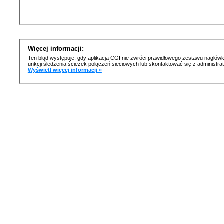
Więcej informacji:
Ten błąd występuje, gdy aplikacja CGI nie zwróci prawidłowego zestawu nagłówk
unkcji śledzenia ścieżek połączeń sieciowych lub skontaktować się z administr
Wyświetl więcej informacji »