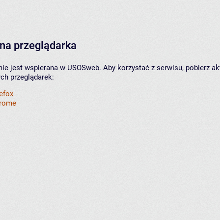
na przeglądarka
nie jest wspierana w USOSweb. Aby korzystać z serwisu, pobierz ak
ych przeglądarek:
refox
hrome