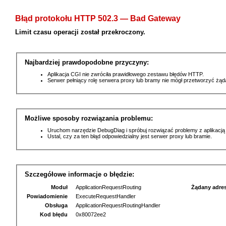
Błąd protokołu HTTP 502.3 — Bad Gateway
Limit czasu operacji został przekroczony.
Najbardziej prawdopodobne przyczyny:
Aplikacja CGI nie zwróciła prawidłowego zestawu błędów HTTP.
Serwer pełniący rolę serwera proxy lub bramy nie mógł przetworzyć żą
Możliwe sposoby rozwiązania problemu:
Uruchom narzędzie DebugDiag i spróbuj rozwiązać problemy z aplikacją
Ustal, czy za ten błąd odpowiedzialny jest serwer proxy lub bramie.
Szczegółowe informacje o błędzie:
Moduł
ApplicationRequestRouting
Żądany adre
Powiadomienie
ExecuteRequestHandler
Obsługa
ApplicationRequestRoutingHandler
Kod błędu
0x80072ee2