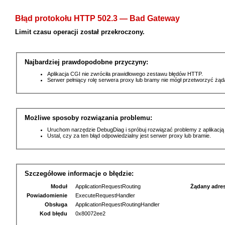
Błąd protokołu HTTP 502.3 — Bad Gateway
Limit czasu operacji został przekroczony.
Najbardziej prawdopodobne przyczyny:
Aplikacja CGI nie zwróciła prawidłowego zestawu błędów HTTP.
Serwer pełniący rolę serwera proxy lub bramy nie mógł przetworzyć żą
Możliwe sposoby rozwiązania problemu:
Uruchom narzędzie DebugDiag i spróbuj rozwiązać problemy z aplikacją
Ustal, czy za ten błąd odpowiedzialny jest serwer proxy lub bramie.
Szczegółowe informacje o błędzie:
Moduł
ApplicationRequestRouting
Żądany adre
Powiadomienie
ExecuteRequestHandler
Obsługa
ApplicationRequestRoutingHandler
Kod błędu
0x80072ee2