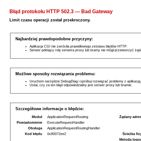
Błąd protokołu HTTP 502.3 — Bad Gateway
Limit czasu operacji został przekroczony.
Najbardziej prawdopodobne przyczyny:
Aplikacja CGI nie zwróciła prawidłowego zestawu błędów HTTP.
Serwer pełniący rolę serwera proxy lub bramy nie mógł przetworzyć żą
Możliwe sposoby rozwiązania problemu:
Uruchom narzędzie DebugDiag i spróbuj rozwiązać problemy z aplikacją
Ustal, czy za ten błąd odpowiedzialny jest serwer proxy lub bramie.
Szczegółowe informacje o błędzie:
Moduł
ApplicationRequestRouting
Żądany adre
Powiadomienie
ExecuteRequestHandler
Obsługa
ApplicationRequestRoutingHandler
Kod błędu
0x80072ee2
Ścieżka fi
Metoda logo