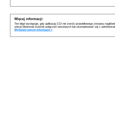
Więcej informacji:
Ten błąd występuje, gdy aplikacja CGI nie zwróci prawidłowego zestawu nagłówk
unkcji śledzenia ścieżek połączeń sieciowych lub skontaktować się z administr
Wyświetl więcej informacji »