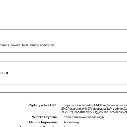
ądania z powodu błędu bramy nadrzędnej.
ą CGI.
Żądany adres URL
https://cas.upwr.edu.pl:443/cas/login?serv
2%2Fprzedmioty%2FrejestracjaNaPrzedmi
2F22-Z%26callback%3Dg_e53b2572&locale=pl
Ścieżka fizyczna
C:\inetpub\wwwroot\cas\login
Metoda logowania
Anonimowy