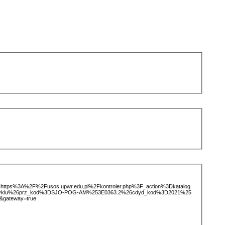
ice=https%3A%2F%2Fusos.upwr.edu.pl%2Fkontroler.php%3F_action%3Dkatalog
otCyklu%26prz_kod%3DSJO-POG-AM%253E0363.2%26cdyd_kod%3D2021%25
&gateway=true