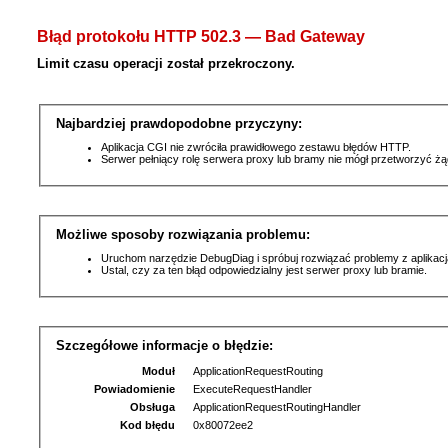
Błąd protokołu HTTP 502.3 — Bad Gateway
Limit czasu operacji został przekroczony.
Najbardziej prawdopodobne przyczyny:
Aplikacja CGI nie zwróciła prawidłowego zestawu błędów HTTP.
Serwer pełniący rolę serwera proxy lub bramy nie mógł przetworzyć ż
Możliwe sposoby rozwiązania problemu:
Uruchom narzędzie DebugDiag i spróbuj rozwiązać problemy z aplikacj
Ustal, czy za ten błąd odpowiedzialny jest serwer proxy lub bramie.
Szczegółowe informacje o błędzie:
Moduł
ApplicationRequestRouting
Powiadomienie
ExecuteRequestHandler
Obsługa
ApplicationRequestRoutingHandler
Kod błędu
0x80072ee2