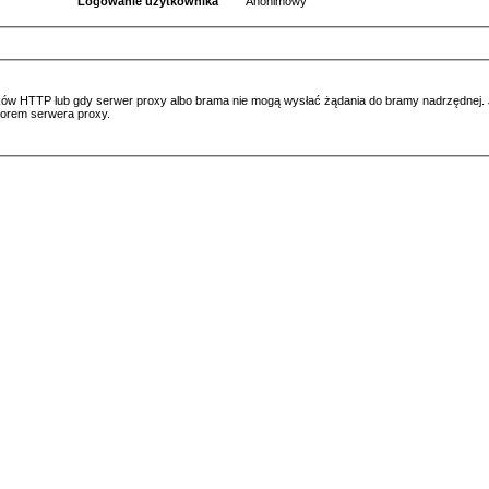
Logowanie użytkownika
Anonimowy
ów HTTP lub gdy serwer proxy albo brama nie mogą wysłać żądania do bramy nadrzędnej. Jeś
atorem serwera proxy.