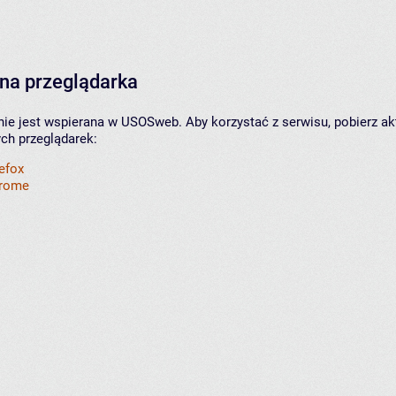
na przeglądarka
nie jest wspierana w USOSweb. Aby korzystać z serwisu, pobierz ak
ych przeglądarek:
refox
hrome