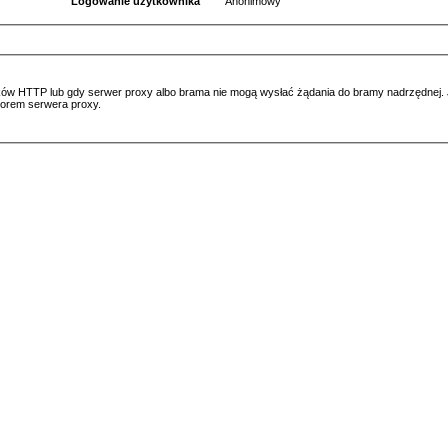
Logowanie użytkownika
Anonimowy
ów HTTP lub gdy serwer proxy albo brama nie mogą wysłać żądania do bramy nadrzędnej. Jeś
atorem serwera proxy.