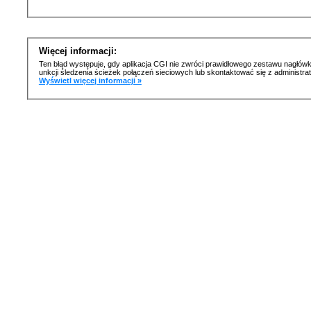
Więcej informacji:
Ten błąd występuje, gdy aplikacja CGI nie zwróci prawidłowego zestawu nagłówk
unkcji śledzenia ścieżek połączeń sieciowych lub skontaktować się z administr
Wyświetl więcej informacji »