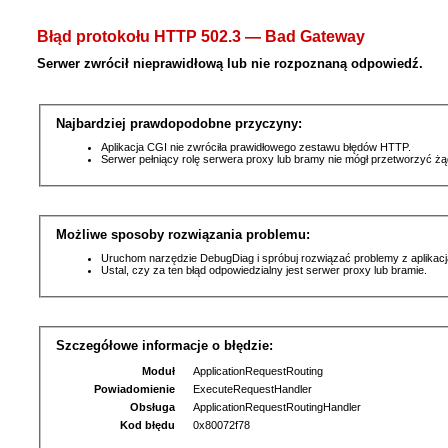
Błąd protokołu HTTP 502.3 — Bad Gateway
Serwer zwrócił nieprawidłową lub nie rozpoznaną odpowiedź.
Najbardziej prawdopodobne przyczyny:
Aplikacja CGI nie zwróciła prawidłowego zestawu błędów HTTP.
Serwer pełniący rolę serwera proxy lub bramy nie mógł przetworzyć ż
Możliwe sposoby rozwiązania problemu:
Uruchom narzędzie DebugDiag i spróbuj rozwiązać problemy z aplikacj
Ustal, czy za ten błąd odpowiedzialny jest serwer proxy lub bramie.
Szczegółowe informacje o błędzie:
Moduł
ApplicationRequestRouting
Powiadomienie
ExecuteRequestHandler
Obsługa
ApplicationRequestRoutingHandler
Kod błędu
0x80072f78