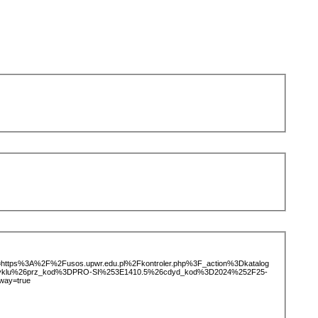
ice=https%3A%2F%2Fusos.upwr.edu.pl%2Fkontroler.php%3F_action%3Dkatalog
tCyklu%26prz_kod%3DPRO-SI%253E1410.5%26cdyd_kod%3D2024%252F25-
way=true