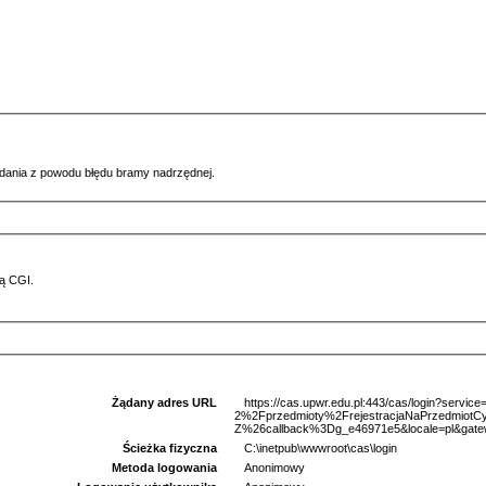
ądania z powodu błędu bramy nadrzędnej.
ą CGI.
Żądany adres URL
https://cas.upwr.edu.pl:443/cas/login?serv
2%2Fprzedmioty%2FrejestracjaNaPrzedmio
Z%26callback%3Dg_e46971e5&locale=pl&gate
Ścieżka fizyczna
C:\inetpub\wwwroot\cas\login
Metoda logowania
Anonimowy