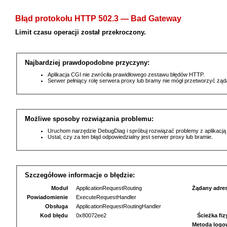
Błąd protokołu HTTP 502.3 — Bad Gateway
Limit czasu operacji został przekroczony.
Najbardziej prawdopodobne przyczyny:
Aplikacja CGI nie zwróciła prawidłowego zestawu błędów HTTP.
Serwer pełniący rolę serwera proxy lub bramy nie mógł przetworzyć żą
Możliwe sposoby rozwiązania problemu:
Uruchom narzędzie DebugDiag i spróbuj rozwiązać problemy z aplikacją
Ustal, czy za ten błąd odpowiedzialny jest serwer proxy lub bramie.
Szczegółowe informacje o błędzie:
Moduł
ApplicationRequestRouting
Żądany adre
Powiadomienie
ExecuteRequestHandler
Obsługa
ApplicationRequestRoutingHandler
Kod błędu
0x80072ee2
Ścieżka fi
Metoda logo