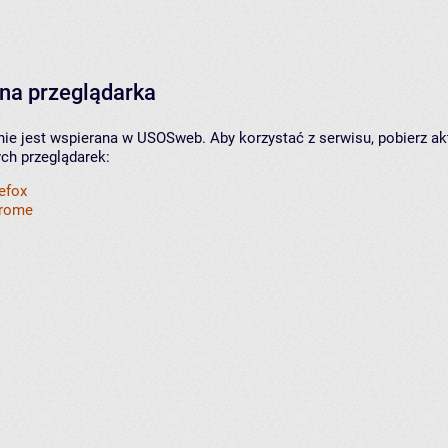
na przeglądarka
nie jest wspierana w USOSweb. Aby korzystać z serwisu, pobierz ak
ych przeglądarek:
refox
hrome