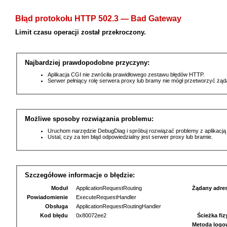
Błąd protokołu HTTP 502.3 — Bad Gateway
Limit czasu operacji został przekroczony.
Najbardziej prawdopodobne przyczyny:
Aplikacja CGI nie zwróciła prawidłowego zestawu błędów HTTP.
Serwer pełniący rolę serwera proxy lub bramy nie mógł przetworzyć żą
Możliwe sposoby rozwiązania problemu:
Uruchom narzędzie DebugDiag i spróbuj rozwiązać problemy z aplikacją
Ustal, czy za ten błąd odpowiedzialny jest serwer proxy lub bramie.
Szczegółowe informacje o błędzie:
Moduł
ApplicationRequestRouting
Żądany adre
Powiadomienie
ExecuteRequestHandler
Obsługa
ApplicationRequestRoutingHandler
Kod błędu
0x80072ee2
Ścieżka fi
Metoda logo