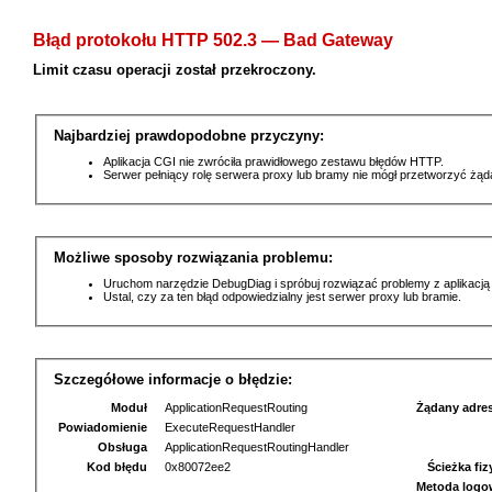
Błąd protokołu HTTP 502.3 — Bad Gateway
Limit czasu operacji został przekroczony.
Najbardziej prawdopodobne przyczyny:
Aplikacja CGI nie zwróciła prawidłowego zestawu błędów HTTP.
Serwer pełniący rolę serwera proxy lub bramy nie mógł przetworzyć żą
Możliwe sposoby rozwiązania problemu:
Uruchom narzędzie DebugDiag i spróbuj rozwiązać problemy z aplikacją
Ustal, czy za ten błąd odpowiedzialny jest serwer proxy lub bramie.
Szczegółowe informacje o błędzie:
Moduł
ApplicationRequestRouting
Żądany adre
Powiadomienie
ExecuteRequestHandler
Obsługa
ApplicationRequestRoutingHandler
Kod błędu
0x80072ee2
Ścieżka fi
Metoda logo