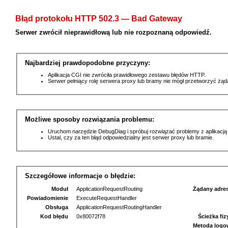
Błąd protokołu HTTP 502.3 — Bad Gateway
Serwer zwrócił nieprawidłową lub nie rozpoznaną odpowiedź.
Najbardziej prawdopodobne przyczyny:
Aplikacja CGI nie zwróciła prawidłowego zestawu błędów HTTP.
Serwer pełniący rolę serwera proxy lub bramy nie mógł przetworzyć żą
Możliwe sposoby rozwiązania problemu:
Uruchom narzędzie DebugDiag i spróbuj rozwiązać problemy z aplikacją
Ustal, czy za ten błąd odpowiedzialny jest serwer proxy lub bramie.
Szczegółowe informacje o błędzie:
Moduł
ApplicationRequestRouting
Żądany adre
Powiadomienie
ExecuteRequestHandler
Obsługa
ApplicationRequestRoutingHandler
Kod błędu
0x80072f78
Ścieżka fi
Metoda logo