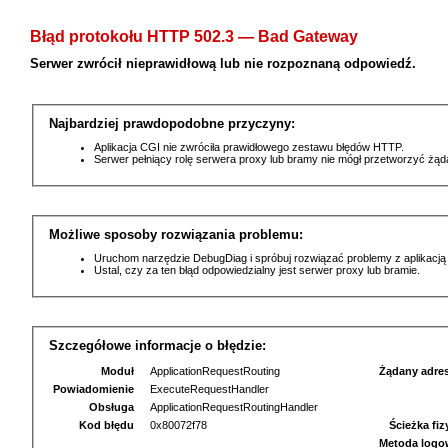
Błąd protokołu HTTP 502.3 — Bad Gateway
Serwer zwrócił nieprawidłową lub nie rozpoznaną odpowiedź.
Najbardziej prawdopodobne przyczyny:
Aplikacja CGI nie zwróciła prawidłowego zestawu błędów HTTP.
Serwer pełniący rolę serwera proxy lub bramy nie mógł przetworzyć żą
Możliwe sposoby rozwiązania problemu:
Uruchom narzędzie DebugDiag i spróbuj rozwiązać problemy z aplikacją
Ustal, czy za ten błąd odpowiedzialny jest serwer proxy lub bramie.
Szczegółowe informacje o błędzie:
Moduł
ApplicationRequestRouting
Żądany adre
Powiadomienie
ExecuteRequestHandler
Obsługa
ApplicationRequestRoutingHandler
Kod błędu
0x80072f78
Ścieżka fi
Metoda logo