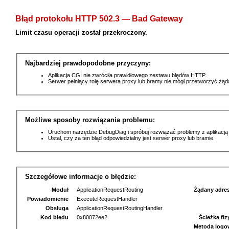
Błąd protokołu HTTP 502.3 — Bad Gateway
Limit czasu operacji został przekroczony.
Najbardziej prawdopodobne przyczyny:
Aplikacja CGI nie zwróciła prawidłowego zestawu błędów HTTP.
Serwer pełniący rolę serwera proxy lub bramy nie mógł przetworzyć żą
Możliwe sposoby rozwiązania problemu:
Uruchom narzędzie DebugDiag i spróbuj rozwiązać problemy z aplikacją
Ustal, czy za ten błąd odpowiedzialny jest serwer proxy lub bramie.
Szczegółowe informacje o błędzie:
Moduł
ApplicationRequestRouting
Żądany adre
Powiadomienie
ExecuteRequestHandler
Obsługa
ApplicationRequestRoutingHandler
Kod błędu
0x80072ee2
Ścieżka fi
Metoda logo