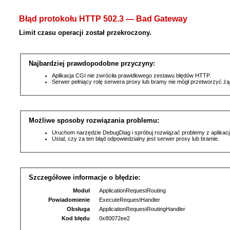
Błąd protokołu HTTP 502.3 — Bad Gateway
Limit czasu operacji został przekroczony.
Najbardziej prawdopodobne przyczyny:
Aplikacja CGI nie zwróciła prawidłowego zestawu błędów HTTP.
Serwer pełniący rolę serwera proxy lub bramy nie mógł przetworzyć ż
Możliwe sposoby rozwiązania problemu:
Uruchom narzędzie DebugDiag i spróbuj rozwiązać problemy z aplikacj
Ustal, czy za ten błąd odpowiedzialny jest serwer proxy lub bramie.
Szczegółowe informacje o błędzie:
Moduł
ApplicationRequestRouting
Powiadomienie
ExecuteRequestHandler
Obsługa
ApplicationRequestRoutingHandler
Kod błędu
0x80072ee2