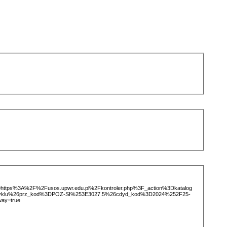
ice=https%3A%2F%2Fusos.upwr.edu.pl%2Fkontroler.php%3F_action%3Dkatalog
tCyklu%26prz_kod%3DPOZ-SI%253E3027.5%26cdyd_kod%3D2024%252F25-
ay=true