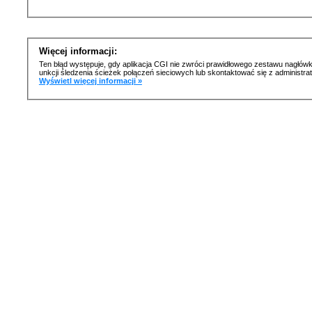
Więcej informacji:
Ten błąd występuje, gdy aplikacja CGI nie zwróci prawidłowego zestawu nagłówk
unkcji śledzenia ścieżek połączeń sieciowych lub skontaktować się z administr
Wyświetl więcej informacji »