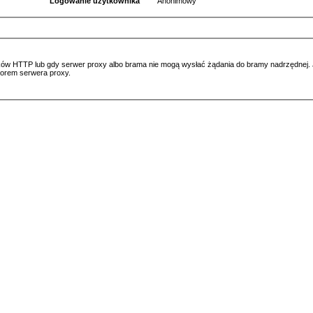
Logowanie użytkownika
Anonimowy
ów HTTP lub gdy serwer proxy albo brama nie mogą wysłać żądania do bramy nadrzędnej. Jeś
atorem serwera proxy.