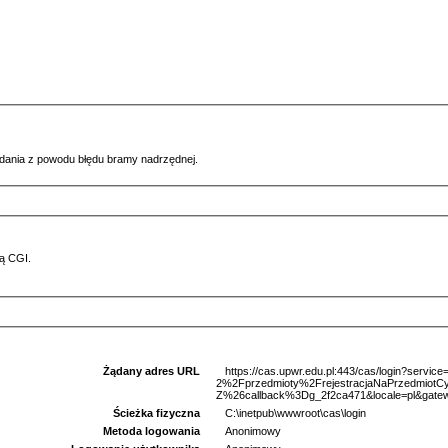
ądania z powodu błędu bramy nadrzędnej.
ą CGI.
Żądany adres URL
https://cas.upwr.edu.pl:443/cas/login?serv
2%2Fprzedmioty%2FrejestracjaNaPrzedmio
Z%26callback%3Dg_2f2ca471&locale=pl&gatew
Ścieżka fizyczna
C:\inetpub\wwwroot\cas\login
Metoda logowania
Anonimowy