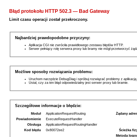
Błąd protokołu HTTP 502.3 — Bad Gateway
Limit czasu operacji został przekroczony.
Najbardziej prawdopodobne przyczyny:
Aplikacja CGI nie zwróciła prawidłowego zestawu błędów HTTP.
Serwer pełniący rolę serwera proxy lub bramy nie mógł przetworzyć żą
Możliwe sposoby rozwiązania problemu:
Uruchom narzędzie DebugDiag i spróbuj rozwiązać problemy z aplikacją
Ustal, czy za ten błąd odpowiedzialny jest serwer proxy lub bramie.
Szczegółowe informacje o błędzie:
Moduł
ApplicationRequestRouting
Żądany adre
Powiadomienie
ExecuteRequestHandler
Obsługa
ApplicationRequestRoutingHandler
Kod błędu
0x80072ee2
Ścieżka fi
Metoda logo