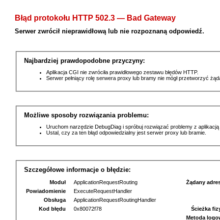
Błąd protokołu HTTP 502.3 — Bad Gateway
Serwer zwrócił nieprawidłową lub nie rozpoznaną odpowiedź.
Najbardziej prawdopodobne przyczyny:
Aplikacja CGI nie zwróciła prawidłowego zestawu błędów HTTP.
Serwer pełniący rolę serwera proxy lub bramy nie mógł przetworzyć żą
Możliwe sposoby rozwiązania problemu:
Uruchom narzędzie DebugDiag i spróbuj rozwiązać problemy z aplikacją
Ustal, czy za ten błąd odpowiedzialny jest serwer proxy lub bramie.
Szczegółowe informacje o błędzie:
Moduł
ApplicationRequestRouting
Żądany adre
Powiadomienie
ExecuteRequestHandler
Obsługa
ApplicationRequestRoutingHandler
Kod błędu
0x80072f78
Ścieżka fi
Metoda logo