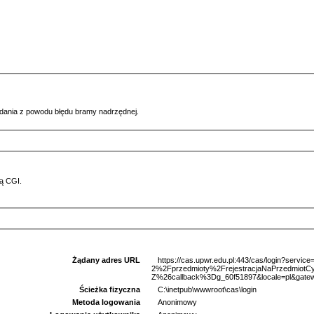
ądania z powodu błędu bramy nadrzędnej.
ą CGI.
Żądany adres URL
https://cas.upwr.edu.pl:443/cas/login?serv
2%2Fprzedmioty%2FrejestracjaNaPrzedmio
Z%26callback%3Dg_60f51897&locale=pl&gatew
Ścieżka fizyczna
C:\inetpub\wwwroot\cas\login
Metoda logowania
Anonimowy