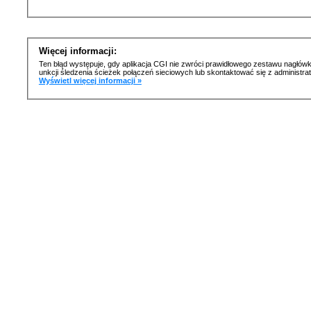
Więcej informacji:
Ten błąd występuje, gdy aplikacja CGI nie zwróci prawidłowego zestawu nagłówk
unkcji śledzenia ścieżek połączeń sieciowych lub skontaktować się z administr
Wyświetl więcej informacji »