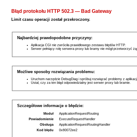
Błąd protokołu HTTP 502.3 — Bad Gateway
Limit czasu operacji został przekroczony.
Najbardziej prawdopodobne przyczyny:
Aplikacja CGI nie zwróciła prawidłowego zestawu błędów HTTP.
Serwer pełniący rolę serwera proxy lub bramy nie mógł przetworzyć ż
Możliwe sposoby rozwiązania problemu:
Uruchom narzędzie DebugDiag i spróbuj rozwiązać problemy z aplikacj
Ustal, czy za ten błąd odpowiedzialny jest serwer proxy lub bramie.
Szczegółowe informacje o błędzie:
Moduł
ApplicationRequestRouting
Powiadomienie
ExecuteRequestHandler
Obsługa
ApplicationRequestRoutingHandler
Kod błędu
0x80072ee2