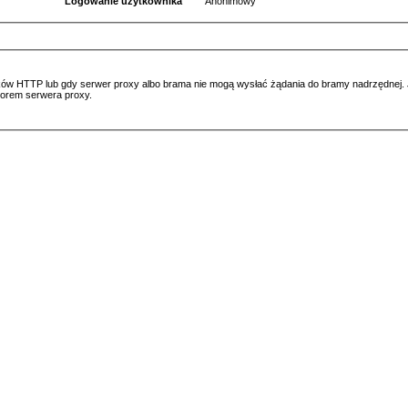
Logowanie użytkownika
Anonimowy
ów HTTP lub gdy serwer proxy albo brama nie mogą wysłać żądania do bramy nadrzędnej. Jeś
atorem serwera proxy.