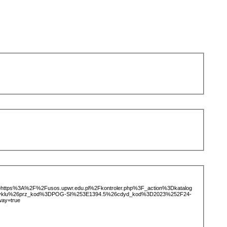
ice=https%3A%2F%2Fusos.upwr.edu.pl%2Fkontroler.php%3F_action%3Dkatalog
tCyklu%26prz_kod%3DPOG-SI%253E1394.5%26cdyd_kod%3D2023%252F24-
ay=true