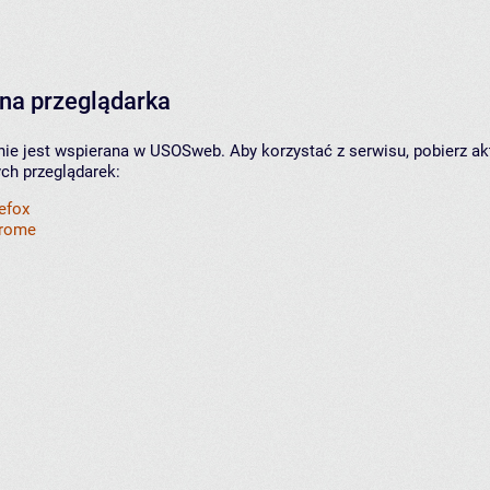
na przeglądarka
nie jest wspierana w USOSweb. Aby korzystać z serwisu, pobierz ak
ych przeglądarek:
refox
hrome