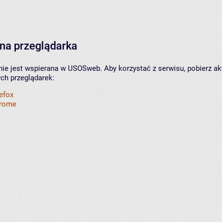
na przeglądarka
nie jest wspierana w USOSweb. Aby korzystać z serwisu, pobierz ak
ych przeglądarek:
refox
hrome