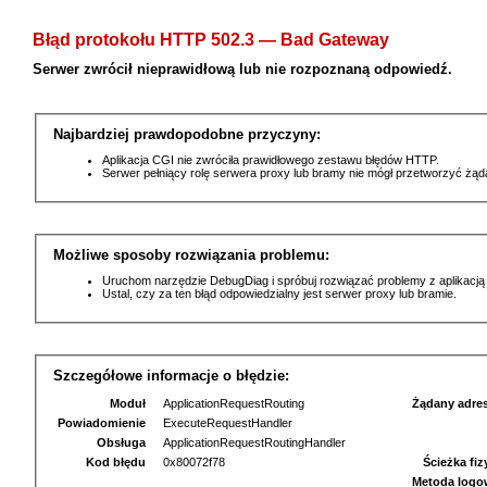
Błąd protokołu HTTP 502.3 — Bad Gateway
Serwer zwrócił nieprawidłową lub nie rozpoznaną odpowiedź.
Najbardziej prawdopodobne przyczyny:
Aplikacja CGI nie zwróciła prawidłowego zestawu błędów HTTP.
Serwer pełniący rolę serwera proxy lub bramy nie mógł przetworzyć żą
Możliwe sposoby rozwiązania problemu:
Uruchom narzędzie DebugDiag i spróbuj rozwiązać problemy z aplikacją
Ustal, czy za ten błąd odpowiedzialny jest serwer proxy lub bramie.
Szczegółowe informacje o błędzie:
Moduł
ApplicationRequestRouting
Żądany adre
Powiadomienie
ExecuteRequestHandler
Obsługa
ApplicationRequestRoutingHandler
Kod błędu
0x80072f78
Ścieżka fi
Metoda logo