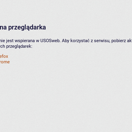
na przeglądarka
nie jest wspierana w USOSweb. Aby korzystać z serwisu, pobierz ak
ych przeglądarek:
refox
hrome